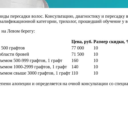
иды пересадки волос. Консультацию, диагностику и пересадку 
квалификационной категории, трихолог, прошедший обучение у 
 на Левом берегу:
Цена, руб.
Размер скидки,
 500 графтов
77 000
10
области бровей
71 500
10
емом 500-999 графтов, 1 графт
160
10
емом 1000-2999 графтов, 1 графт
140
10
ъемом свыше 3000 графтов, 1 графт
110
10
епени алопеции и определяется на очной консультации со специ